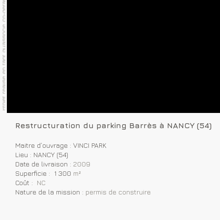
Restructuration du parking Barrès à NANCY (54)
Maitre d’ouvrage : VINCI PARK
Lieu : NANCY (54)
Date de livraison :
2009
Superficie : 1 300
m²
Coût :
NC
Nature de la mission :
permis de construire