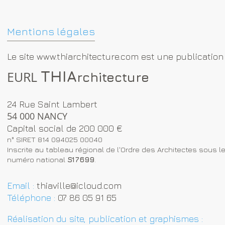
Mentions légales
Le site
www.thiarchitecture.com
est une publication 
THIA
EURL
rchitecture
24 Rue Saint Lambert
54 000 NANCY
Capital social de 200 000 €
n° SIRET 814 094025 00040
Inscrite au tableau régional de l'Ordre des Architectes sous l
numéro national
S17699
.
Email :
thiaville@icloud.com
Téléphone :
07 86 05 91 65
Réalisation du site, publication et graphismes :