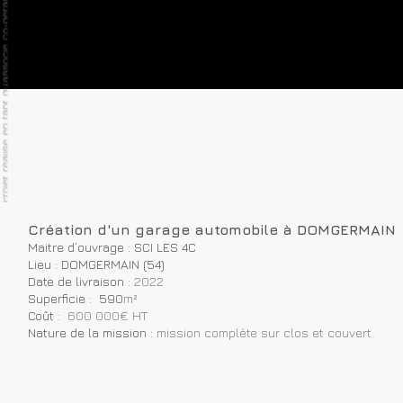
Création d'un garage automobile à DOMGERMAIN
Maitre d’ouvrage : SCI LES 4C
Lieu : DOMGERMAIN (54)
Date de livraison :
2022
Superficie : 590
m²
Coût :
600 000€ HT
Nature de la mission :
mission complète sur clos et couvert