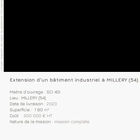
Extension d'un bâtiment industriel à MILLERY (54)
Maitre d’ouvrage : SCI 4GI
Lieu : MILLERY (54)
Date de livraison :
2023
Superficie : 1 80
m²
Coût :
300 000 € HT
Nature de la mission :
mission complète