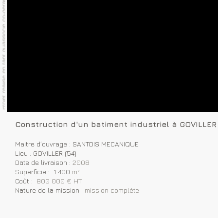
Construction d'un batiment industriel à GOVILLER 
Maitre d’ouvrage : SANTOIS MECANIQUE
Lieu : GOVILLER (54)
Date de livraison :
2008
Superficie : 1 400
m²
Coût :
800 000 € HT
Nature de la mission :
mission complète