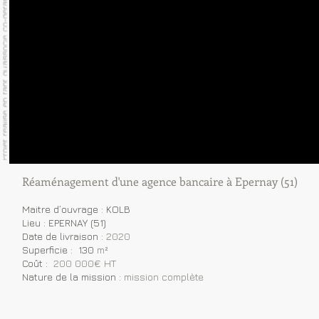
Réaménagement d'une agence bancaire à Epernay (51)
Maitre d’ouvrage : KOLB
Lieu : EPERNAY (51)
Date de livraison :
2020
Superficie : 130
m²
Coût :
200 000€ HT
Nature de la mission :
mission complète