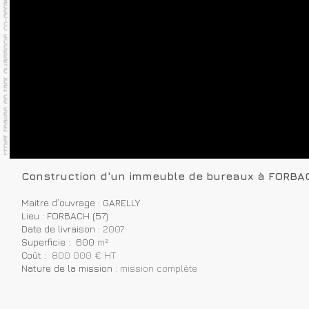
Construction d'un immeuble de bureaux à FORBAC
Maitre d’ouvrage : GARELLY
Lieu : FORBACH (57)
Date de livraison :
2007
Superficie : 600
m²
Coût :
800 000 € HT
Nature de la mission :
mission complète