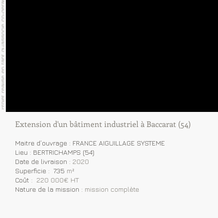
Extension d'un bâtiment industriel à Baccarat (54)
Maitre d’ouvrage : FRANCE AIGUILLAGE SYSTEME
Lieu : BERTRICHAMPS (54)
Date de livraison :
2020
Superficie : 735
m²
Coût :
220 000€ HT
Nature de la mission :
mission complète