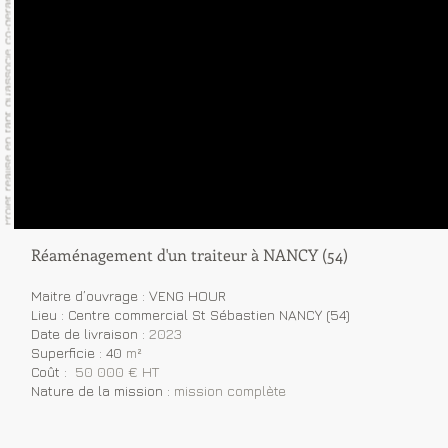
Réaménagement d'un traiteur à NANCY (54)
Maitre d’ouvrage : VENG HOUR
Lieu : Centre commercial St Sébastien NANCY (54)
Date de livraison :
2023
Superficie : 40
m²
Coût :
50 000 € HT
Nature de la mission :
mission complète