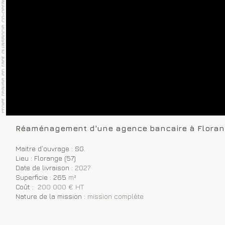
Réaménagement d'une agence bancaire à Floran
Maitre d’ouvrage : SG.
Lieu : Florange (57)
Date de livraison :
2027
Superficie : 265
m²
Coût :
200 000 € HT
Nature de la mission :
mission complète