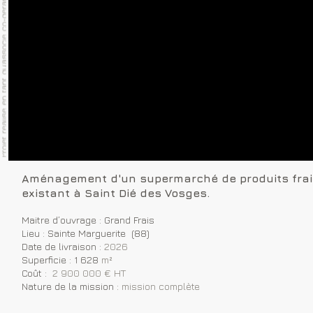
Aménagement d'un supermarché de produits frai
existant à Saint Dié des Vosges.
Maitre d’ouvrage : Grand Frais
Lieu : Sainte Marguerite (88)
Date de livraison :
2026
Superficie : 1 628
m²
Coût :
2 900 000 € HT
Nature de la mission :
mission complète