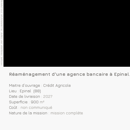
Réaménagement d'une agence bancaire à Epinal
Maitre d’ouvrage : Crédit Agricole
Lieu : Epinal (88)
Date de livraison :
2027
Superficie : 900
m²
Coût :
non communiqué
Nature de la mission :
mission complète