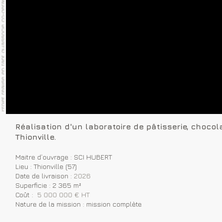
Réalisation d'un laboratoire de pâtisserie, chocola
Thionville.
Maitre d’ouvrage : SCI HUBERT
Lieu : Thionville (57)
Date de livraison :
2026
Superficie : 2 365 m²
Coût :
5 000 000 € HT
Nature de la mission : mission complète