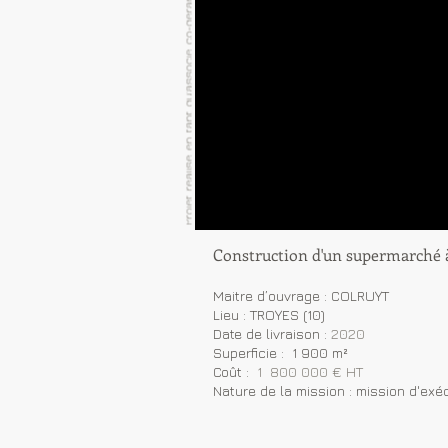
Construction d'un supermarché 
Maitre d’ouvrage : COLRUYT
Lieu : TROYES (10)
Date de livraison :
2020
Superficie : 1 900 m²
Coût :
1 800 000 € HT
Nature de la mission : mission d'exé