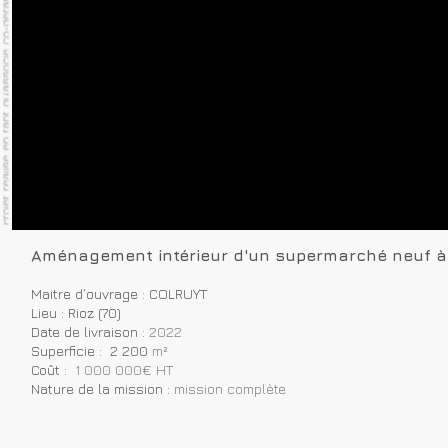
Aménagement intérieur d'un supermarché neuf à 
Maitre d’ouvrage : COLRUYT
Lieu : Rioz (70)
Date de livraison :
2022
Superficie : 2 200
m²
Coût :
1 000 000€ HT
Nature de la mission :
mission complète