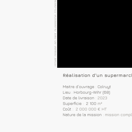
Réalisation d'un supermarc
Maitre d’ouvrage : Colruyt
Lieu : Horbourg-Wihr (68)
Date de livraison :
2023
Superficie : 2 100
m²
Coût :
2 000 000 € HT
Nature de la mission :
mission compl