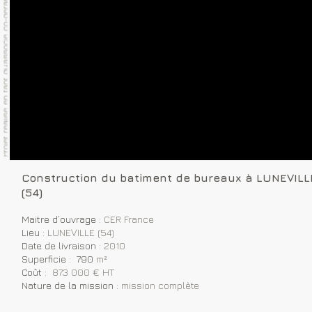
Construction du batiment de bureaux à LUNEVILL
(54)
Maitre d’ouvrage :
CER France
Lieu :
LUNEVILLE (54)
Date de livraison :
2010
Superficie : 790
m²
Coût :
873 000 € HT
Nature de la mission :
mission complète