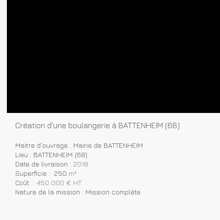
Création d'une boulangerie à BATTENHEIM (68)
Maitre d’ouvrage : Mairie de BATTENHEIM
Lieu : BATTENHEIM (68)
Date de livraison :
2018
Superficie : 250
m²
Coût :
450 000 € HT
Nature de la mission : Mission complète