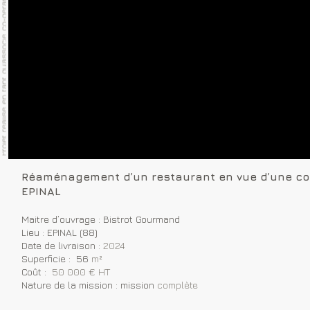
Réaménagement d’un restaurant en vue d’une cor
EPINAL
Maitre d’ouvrage : Bistrot Gourmand
Lieu : EPINAL (88)
Date de livraison :
2024
Superficie : 56
m²
Coût :
50 000 € HT
Nature de la mission : mission
complète