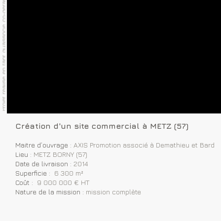
Création d'un site commercial à METZ (57)
Maitre d’ouvrage :
AXIS Promotion associé à Demathieu
et Bard
Lieu :
METZ BORNY (57)
Date de livraison :
2014
Superficie :
6 300 m²
Coût :
9 000 000 € HT
Nature de la mission :
mission complète