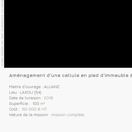
Aménagement d'une cellule en pied d'immeuble à
Maitre d’ouvrage : ALLIANZ
Lieu : LAXOU (54)
Date de livraison :
2018
Superficie : 100
m²
Coût :
60 000 € HT
Nature de la mission :
mission complète